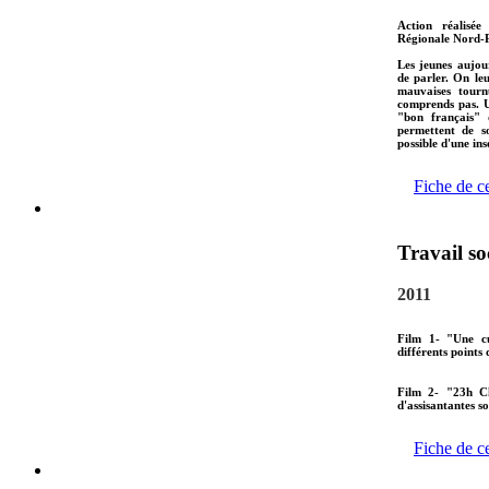
Action réalisée
Régionale Nord-P
Les jeunes aujou
de parler. On le
mauvaises tourn
comprends pas. U
"bon français" 
permettent de s
possible d'une ins
Fiche de c
Travail so
2011
Film 1- "Une cu
différents points 
Film 2- "23h C
d'assisantantes s
Fiche de c