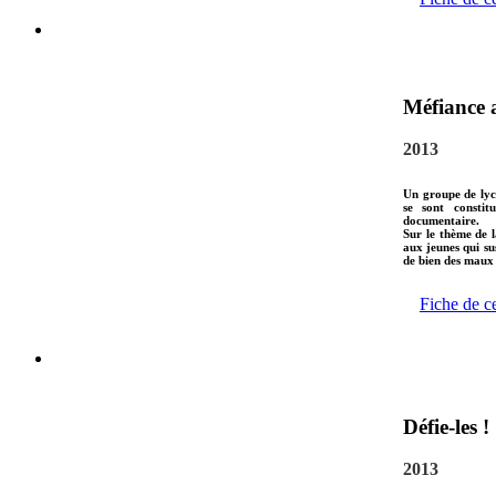
Méfiance a
2013
Un groupe de lyc
se sont consti
documentaire.
Sur le thème de la
aux jeunes qui su
de bien des maux 
Fiche de c
Défie-les !
2013