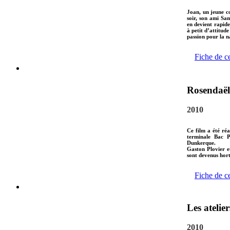
Joan, un jeune c
soir, son ami Sam
en devient rapide
à petit d’attitude
passion pour la na
Fiche de c
Rosendaël 
2010
Ce film a été réa
terminale Bac P
Dunkerque.
Gaston Plovier 
sont devenus hort
Fiche de c
Les atelie
2010