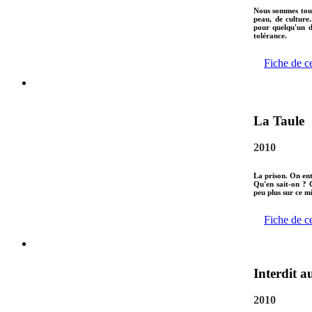
Nous sommes tous 
peau, de culture.
pour quelqu'un d
tolérance.
Fiche de c
La Taule
2010
La prison. On en
Qu'en sait-on ? 
peu plus sur ce m
Fiche de c
Interdit a
2010