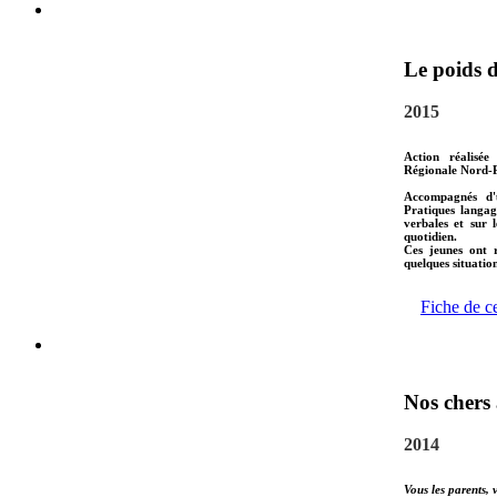
Le poids 
2015
Action réalisée
Régionale Nord-P
Accompagnés d'u
Pratiques langag
verbales et sur 
quotidien.
Ces jeunes ont r
quelques situatio
Fiche de c
Nos chers
2014
Vous les parents, 