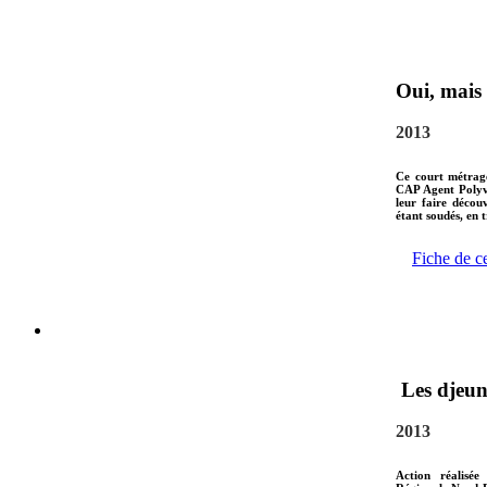
Oui, mais 
2013
Ce court métrage
CAP Agent Polyva
leur faire décou
étant soudés, en 
Fiche de c
Les djeuns
2013
Action réalisée