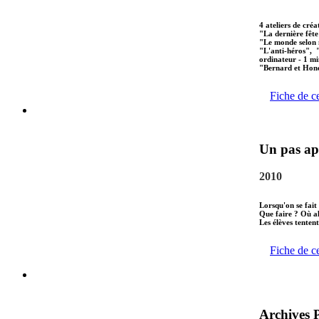
4 ateliers de créa
"La dernière fête
"Le monde selon 
"L'anti-héros", 
ordinateur - 1 mi
"Bernard et Hono
Fiche de c
Un pas apr
2010
Lorsqu'on se fait
Que faire ? Où al
Les élèves tenten
Fiche de c
Archives