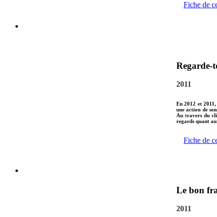
Fiche de c
Regarde-to
2011
En 2012 et 2011, 
une action de sens
Au travers du cli
regards quant aux
Fiche de c
Le bon fr
2011