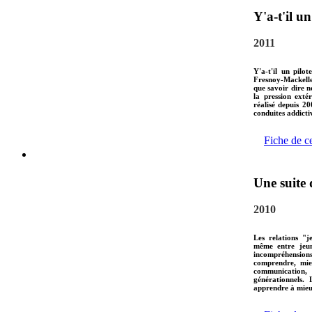
Y'a-t'il un
2011
Y'a-t'il un pilo
Fresnoy-Mackeller
que savoir dire n
la pression extér
réalisé depuis 20
conduites addicti
Fiche de c
Une suite 
2010
Les relations "j
même entre jeune
incompréhension
comprendre, mie
communication, 
générationnels. 
apprendre à mieux