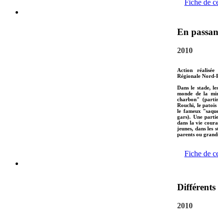
Fiche de c
En passan
2010
Action réalisée
Régionale Nord-P
Dans le stade, l
monde de la min
charbon" (partir
Rouchi, le patoi
le fameux "saque
gars). Une parti
dans la vie coura
jeunes, dans les 
parents ou grand
Fiche de c
Différent
2010