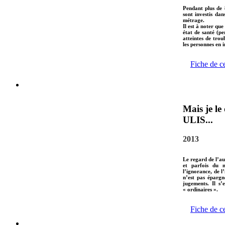
Pendant plus de 8
sont investis dan
métrage.
Il est à noter que
état de santé (p
atteintes de trou
les personnes en i
Fiche de c
Mais je le
ULIS...
2013
Le regard de l’au
et parfois du m
l’ignorance, de l
n’est pas épargn
jugements. Il s’
« ordinaires ».
Fiche de c