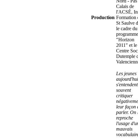
Nord - Pas
Calais de
l'ACSÉ, In
Production
Formation 
St Saulve 
le cadre du
programm
"Horizon
2011" et le
Centre Soc
Dutemple 
Valencienn
Les jeunes
aujourd'hu
s'entendent
souvent
critiquer
négativeme
leur façon 
parler. On 
reproche
l'usage d'u
mauvais
vocabulair