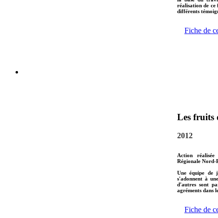
réalisation de ce
différents témoign
Fiche de c
Les fruits
2012
Action réalisée
Régionale Nord-P
Une équipe de j
s'adonnent à une
d'autres sont pa
agréments dans le
Fiche de c