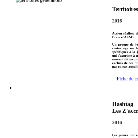
Territoire
2016
Action réalisée 
France/ ACSE.
Un groupe de jeu
s'interroge sur 
spécifiques à la 
qui s'exprime à t
souvent dit incom
exclues de ces "t
pas eu eux aussi 
Fiche de c
Hashtag
Les Z'accr
2016
Les jeunes ont é