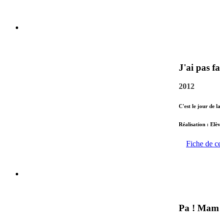
J'ai pas fa
2012
C'est le jour de l
Réalisation : Elè
Fiche de c
Pa ! Mam 