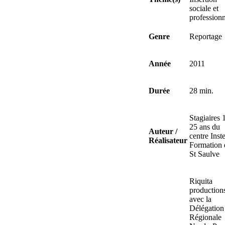
sociale et
professionn
Genre
Reportage
Année
2011
Durée
28 min.
Stagiaires 
25 ans du
Auteur /
centre Inst
Réalisateur
Formation 
St Saulve
Riquita
production
avec la
Délégation
Régionale