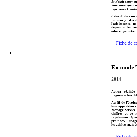
Et c'était commen
Vous savez que l'o
"que nous les ado
Crise d'ado : myt
En marge des do
l'adolescence, n
dépassant les st
ados et parents.
Fiche de c
En mode 
2014
Action réalisée
Régionale Nord-P
Au fil de l'évol
leur apparition c
Message Service 
chiffres et de 
rapidement répan
profanes. L'usag
les adultes mais 
Fiche de c