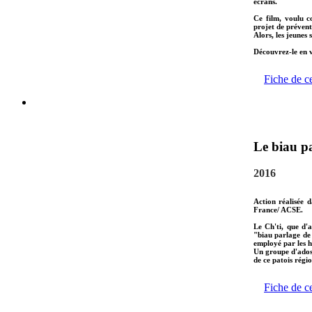
écrans.
Ce film, voulu c
projet de préventi
Alors, les jeunes
Découvrez-le en v
Fiche de c
Le biau pa
2016
Action réalisée 
France/ ACSE.
Le Ch'ti, que d'
"biau parlage de
employé par les h
Un groupe d'ados 
de ce patois régio
Fiche de c