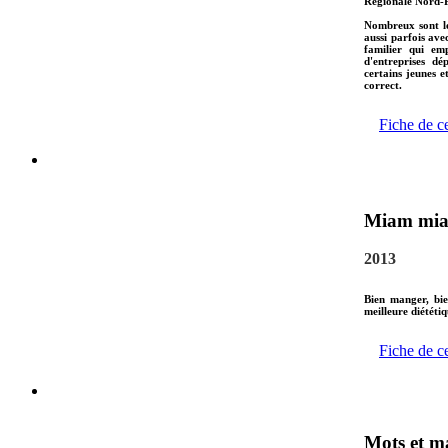
Régionale Nord-P
Nombreux sont le
aussi parfois ave
familier qui em
d'entreprises dé
certains jeunes e
correct.
Fiche de c
Miam mi
2013
Bien manger, bie
meilleure diététiq
Fiche de c
Mots et m