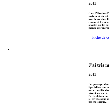
2011
C'est l'histoire 
maison et du môm
sont bousculés. 
comment les rôles
sexistes sur les c
monde de l'entre
Fiche de c
J'ai très m
2011
Le passage d'un
Spécialisée ont r
ou accueillis da
vivant un mal êtr
l'articulation ent
le psychologue d
psychologique...