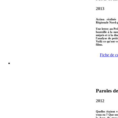
2013
Action réalisée
Régionale Nord-p
Une lettre au Pré
bouteille à la me
mépris et à la di
l'analyse de peti
Voilà ce qu'ont 
films.
Fiche de c
Paroles de
2012
Quelles étaient 
vous eu ? Que sou
la base du trava