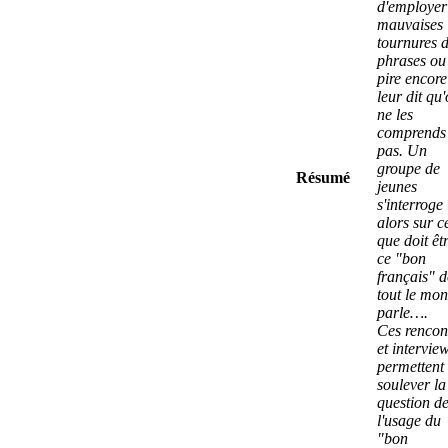
d'employer
mauvaises
tournures 
phrases ou
pire encore
leur dit qu
ne les
comprends
pas. Un
groupe de
Résumé
jeunes
s'interroge
alors sur c
que doit êt
ce "bon
français" d
tout le mo
parle….
Ces rencon
et intervie
permettent
soulever la
question d
l'usage du
"bon