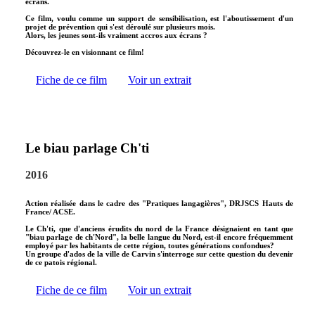
écrans.
Ce film, voulu comme un support de sensibilisation, est l'aboutissement d'un
projet de prévention qui s'est déroulé sur plusieurs mois.
Alors, les jeunes sont-ils vraiment accros aux écrans ?
Découvrez-le en visionnant ce film!
Fiche de ce film
Voir un extrait
Le biau parlage Ch'ti
2016
Action réalisée dans le cadre des "Pratiques langagières", DRJSCS Hauts de
France/ ACSE.
Le Ch'ti, que d'anciens érudits du nord de la France désignaient en tant que
"biau parlage de ch'Nord", la belle langue du Nord, est-il encore fréquemment
employé par les habitants de cette région, toutes générations confondues?
Un groupe d'ados de la ville de Carvin s'interroge sur cette question du devenir
de ce patois régional.
Fiche de ce film
Voir un extrait