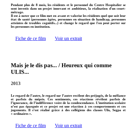
Pendant plus de 8 mois, les résidents et le personnel du Centre Hospitalier se
sont investis dans un projet innovant et ambitieux, la réalisation d'un court-
métrage.
Il est à noter que ce film met en avant et valorise les résidents quel que soit leur
état de santé (personnes âgées, personnes en situation de handicap, personnes
atteintes de troubles cognitifs...) et change le regard que l'on peut porter sur
les personnes en institution.
Fiche de ce film
Voir un extrait
Mais je le dis pas... / Heureux qui comme
ULIS...
2013
Le regard de l’autre, le regard sur l’autre recèlent des préjugés, de la méfiance
et parfois du mépris. Ces sentiments, ces réactions révèlent parfois de
l’ignorance, de l’indifférence voire de la condescendance. L’institution scolaire
n’est pas épargnée et ce projet est une réaction à ces comportements et ces
jugements. Il s’est réalisé grâce à des collégiens des classes Ulis, Segpa et
« ordinaires ».
Fiche de ce film
Voir un extrait