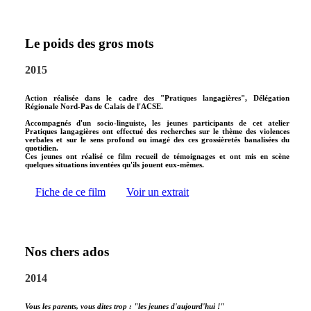
Le poids des gros mots
2015
Action réalisée dans le cadre des "Pratiques langagières", Délégation
Régionale Nord-Pas de Calais de l'ACSE.
Accompagnés d'un socio-linguiste, les jeunes participants de cet atelier
Pratiques langagières ont effectué des recherches sur le thème des violences
verbales et sur le sens profond ou imagé des ces grossièretés banalisées du
quotidien.
Ces jeunes ont réalisé ce film recueil de témoignages et ont mis en scène
quelques situations inventées qu'ils jouent eux-mêmes.
Fiche de ce film
Voir un extrait
Nos chers ados
2014
Vous les parents, vous dites trop : "les jeunes d'aujourd'hui !"