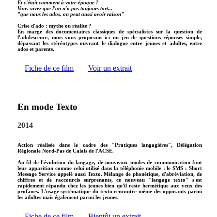
Et c'était comment à votre époque ?
Vous savez que l'on n'a pas toujours tort...
"que nous les ados, on peut aussi avoir raison"
Crise d'ado : mythe ou réalité ?
En marge des documentaires classiques de spécialistes sur la question de
l'adolescence, nous vous proposons ici un jeu de questions réponses simple,
dépassant les stéréotypes ouvrant le dialogue entre jeunes et adultes, entre
ados et parents.
Fiche de ce film
Voir un extrait
En mode Texto
2014
Action réalisée dans le cadre des "Pratiques langagières", Délégation
Régionale Nord-Pas de Calais de l'ACSE.
Au fil de l'évolution du langage, de nouveaux modes de communication font
leur apparition comme celui utilisé dans la téléphonie mobile : le SMS : Short
Message Service appelé aussi Texto. Mélange de phonétique, d'abréviation, de
chiffres et de raccourcis surprenants, ce nouveau "langage texto" s'est
rapidement répandu chez les jeunes bien qu'il reste hermétique aux yeux des
profanes. L'usage systématique du texto rencontre même des opposants parmi
les adultes mais également parmi les jeunes.
Fiche de ce film
Bientôt un extrait