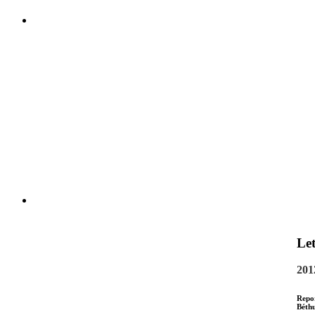
Let
201
Repo
Béthu