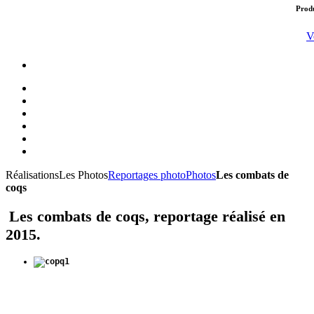
Produ
V
Réalisations
Les Photos
Reportages photo
Photos
Les combats de
coqs
Les combats de coqs, reportage réalisé en
2015.