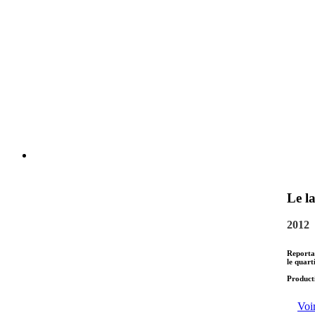
Le la
2012
Reportag
le quart
Producti
Voir