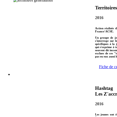
Territoire
2016
Action réalisée 
France/ ACSE.
Un groupe de jeu
s'interroge sur 
spécifiques à la 
qui s'exprime à t
souvent dit incom
exclues de ces "t
pas eu eux aussi 
Fiche de c
Hashtag
Les Z'accr
2016
Les jeunes ont é