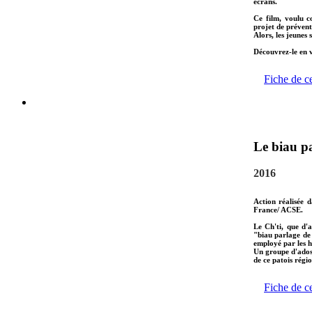
écrans.
Ce film, voulu c
projet de préventi
Alors, les jeunes
Découvrez-le en v
Fiche de c
Le biau pa
2016
Action réalisée 
France/ ACSE.
Le Ch'ti, que d'
"biau parlage de
employé par les h
Un groupe d'ados 
de ce patois régio
Fiche de c