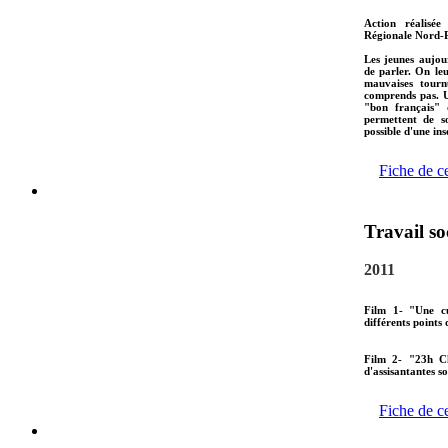
Action réalisée
Régionale Nord-P
Les jeunes aujou
de parler. On le
mauvaises tourn
comprends pas. U
"bon français" 
permettent de s
possible d'une ins
Fiche de c
Travail so
2011
Film 1- "Une cu
différents points 
Film 2- "23h C
d'assisantantes s
Fiche de c