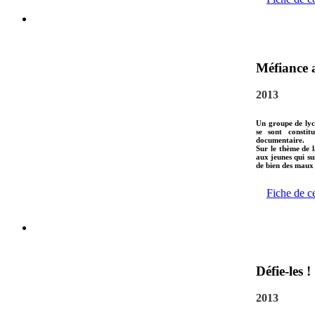
Méfiance a
2013
Un groupe de lyc
se sont consti
documentaire.
Sur le thème de la
aux jeunes qui su
de bien des maux 
Fiche de c
Défie-les !
2013