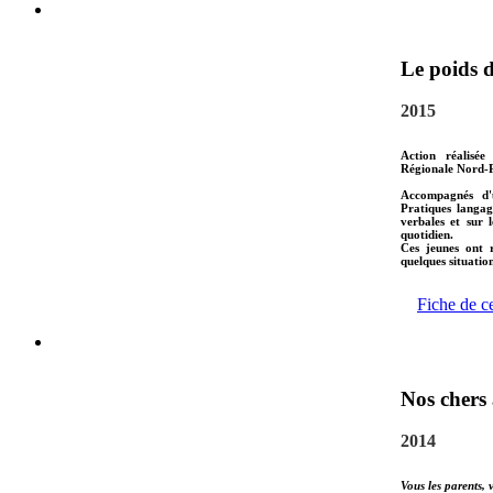
Le poids 
2015
Action réalisée
Régionale Nord-P
Accompagnés d'u
Pratiques langag
verbales et sur 
quotidien.
Ces jeunes ont r
quelques situatio
Fiche de c
Nos chers
2014
Vous les parents, 