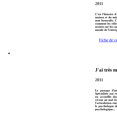
2011
C'est l'histoire 
maison et du môm
sont bousculés. 
comment les rôles
sexistes sur les c
monde de l'entre
Fiche de c
J'ai très m
2011
Le passage d'un
Spécialisée ont r
ou accueillis da
vivant un mal êtr
l'articulation ent
le psychologue d
psychologique...