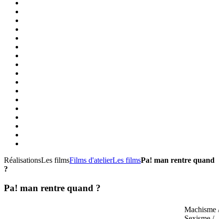
Réalisations
Les films
Films d'atelier
Les films
Pa! man rentre quand
?
Pa! man rentre quand ?
Machisme 
Sexisme /