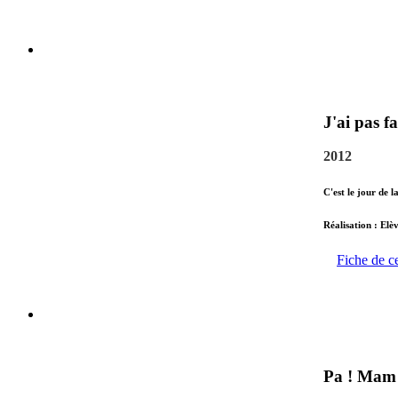
J'ai pas fa
2012
C'est le jour de l
Réalisation : Elè
Fiche de c
Pa ! Mam 