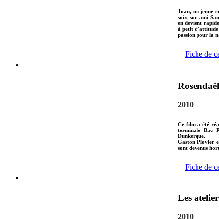
Joan, un jeune c
soir, son ami Sam
en devient rapide
à petit d’attitude
passion pour la na
Fiche de c
Rosendaël 
2010
Ce film a été réa
terminale Bac P
Dunkerque.
Gaston Plovier 
sont devenus hort
Fiche de c
Les atelie
2010