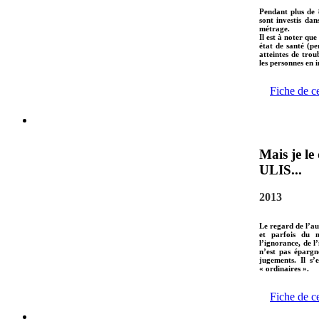
Pendant plus de 8
sont investis dan
métrage.
Il est à noter que
état de santé (p
atteintes de trou
les personnes en i
Fiche de c
Mais je le
ULIS...
2013
Le regard de l’au
et parfois du m
l’ignorance, de l
n’est pas épargn
jugements. Il s’
« ordinaires ».
Fiche de c