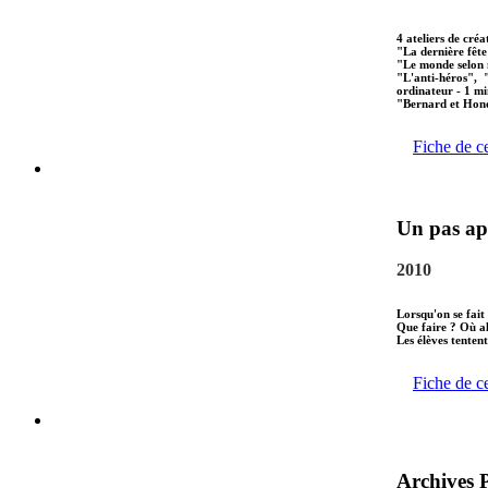
4 ateliers de créa
"La dernière fête
"Le monde selon 
"L'anti-héros", 
ordinateur - 1 mi
"Bernard et Hono
Fiche de c
Un pas apr
2010
Lorsqu'on se fait
Que faire ? Où al
Les élèves tenten
Fiche de c
Archives