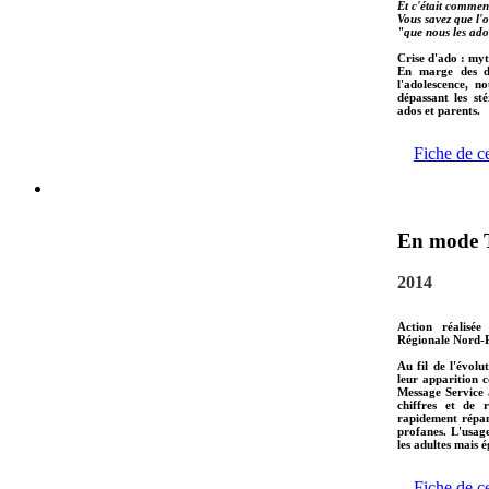
Et c'était commen
Vous savez que l'o
"que nous les ado
Crise d'ado : myt
En marge des do
l'adolescence, n
dépassant les st
ados et parents.
Fiche de c
En mode 
2014
Action réalisée
Régionale Nord-P
Au fil de l'évol
leur apparition c
Message Service 
chiffres et de 
rapidement répan
profanes. L'usag
les adultes mais 
Fiche de c