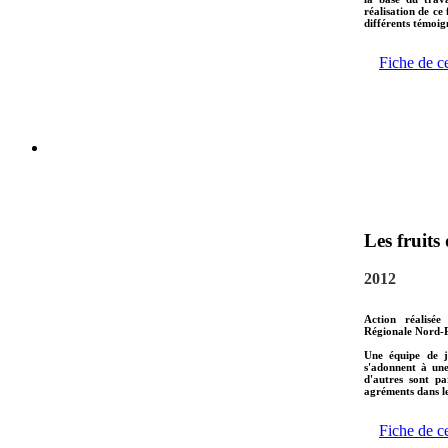
réalisation de ce
différents témoign
Fiche de c
Les fruits
2012
Action réalisée
Régionale Nord-P
Une équipe de j
s'adonnent à une
d'autres sont pa
agréments dans le
Fiche de c