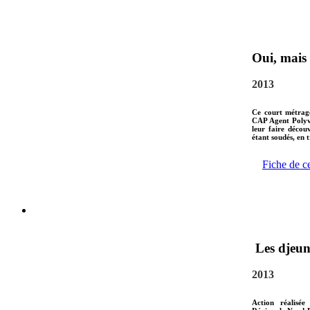
Oui, mais 
2013
Ce court métrage
CAP Agent Polyva
leur faire décou
étant soudés, en 
Fiche de c
Les djeuns
2013
Action réalisée