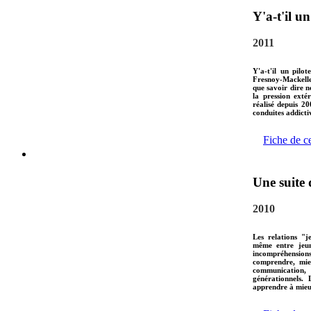
Y'a-t'il un
2011
Y'a-t'il un pilo
Fresnoy-Mackeller
que savoir dire n
la pression extér
réalisé depuis 20
conduites addicti
Fiche de c
Une suite 
2010
Les relations "j
même entre jeune
incompréhension
comprendre, mie
communication, 
générationnels. 
apprendre à mieux