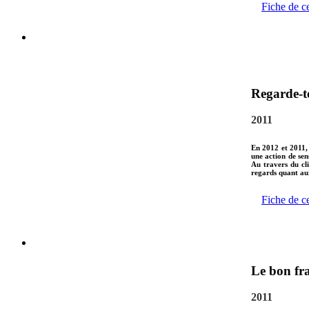
Fiche de c
Regarde-to
2011
En 2012 et 2011, 
une action de sens
Au travers du cli
regards quant aux
Fiche de c
Le bon fr
2011