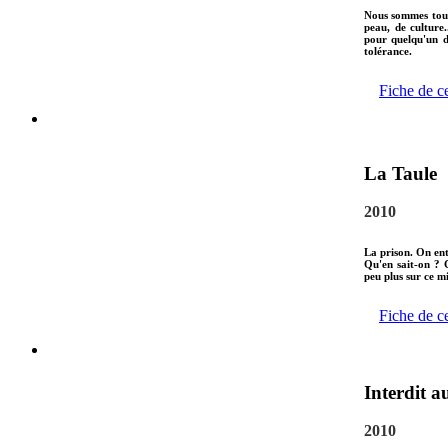
Nous sommes tous 
peau, de culture.
pour quelqu'un d
tolérance.
Fiche de c
La Taule
2010
La prison. On en
Qu'en sait-on ? 
peu plus sur ce m
Fiche de c
Interdit a
2010