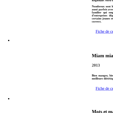
Régionale Nord-P
Nombreux sont le
aussi parfois ave
familier qui em
d'entreprises dé
certains jeunes e
correct.
Fiche de c
Miam mi
2013
Bien manger, bie
meilleure diététiq
Fiche de c
Mots et m