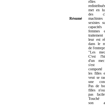
rôles 
redistribués
met en lu
des cli
Résumé
machiste
sexistes s
capacité
femmes e
traitemen
leur est r
dans le 
de l'entrepr
"Les mec
C'est l'hi
d'un mec
s'est 
comporté
les filles 
veut se ra
une cond
Pas de bol
filles n'ou
pas facile
Touché 
son am