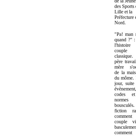
de la Jeune
des Sports
Lille et la
Préfecture
Nord.
"Pa! man r
quand ?" :
l'histoire
couple
classiqu
père travail
mère s'o
de la mais
du môme. 
jour, suit
évènement
codes et
normes 
bousculés.
fiction ra
commen
couple v
basculeme
comment