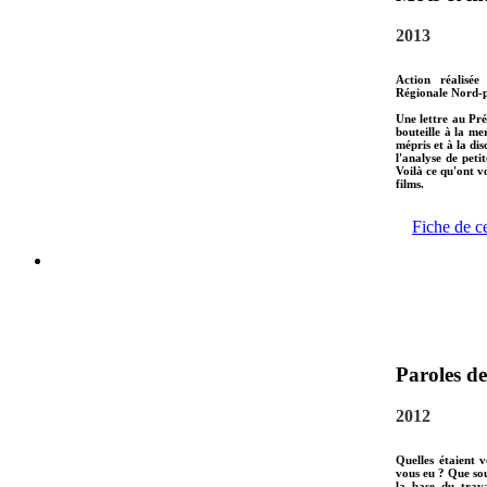
2013
Action réalisée
Régionale Nord-p
Une lettre au Pré
bouteille à la me
mépris et à la di
l'analyse de peti
Voilà ce qu'ont 
films.
Fiche de c
Paroles de
2012
Quelles étaient 
vous eu ? Que sou
la base du trava