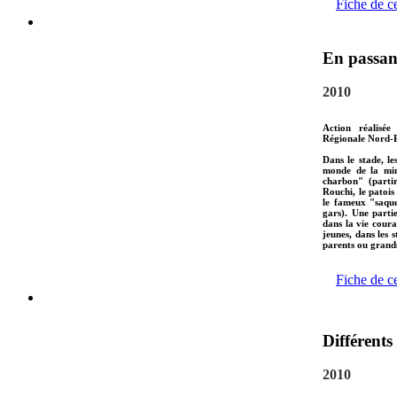
Fiche de c
En passan
2010
Action réalisée
Régionale Nord-P
Dans le stade, l
monde de la min
charbon" (partir
Rouchi, le patoi
le fameux "saque
gars). Une parti
dans la vie coura
jeunes, dans les 
parents ou grand
Fiche de c
Différent
2010