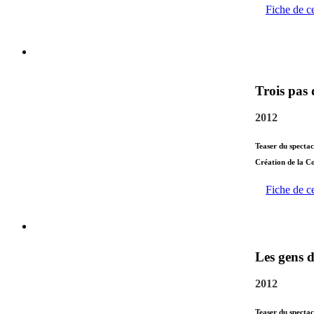
Fiche de c
Trois pas
2012
Teaser du spectac
Création de la C
Fiche de c
Les gens 
2012
Teaser du spectac