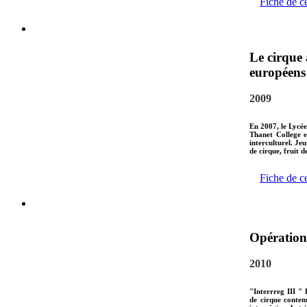
Fiche de c
Le cirque 
européens
2009
En 2007, le Lycée
Thanet College e
interculturel. Je
de cirque, fruit 
Fiche de c
Opération 
2010
"Interrreg III " 
de cirque contemp