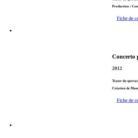
Production : Co
Fiche de c
Concerto 
2012
Teaser du specta
Création de Mau
Fiche de c