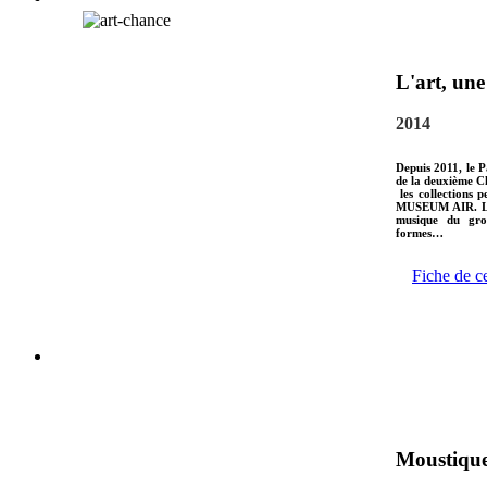
L'art, un
2014
Depuis 2011, le Pa
de la deuxième Ch
les collections 
MUSEUM AIR
. 
musique du grou
formes…
Fiche de c
Moustiqu