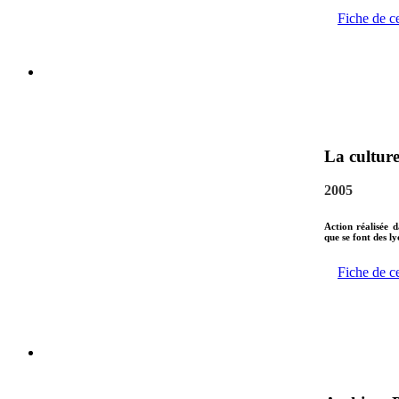
Fiche de c
La culture
2005
Action réalisée 
que se font des ly
Fiche de c