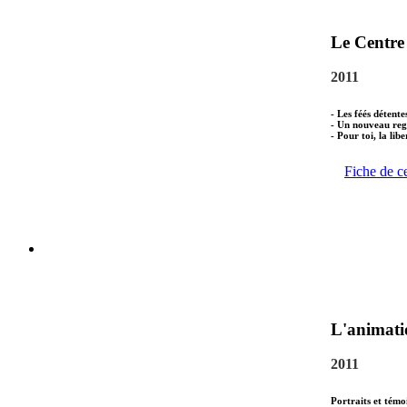
Le Centre
2011
- Les féés détente
- Un nouveau reg
- Pour toi, la libe
Fiche de c
L'animati
2011
Portraits et témo