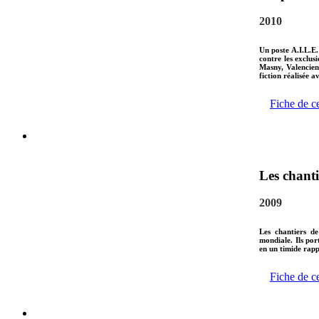
2010
Un poste A.I.L.E.
contre les exclu
Masny, Valencien
fiction réalisée 
Fiche de c
Les chanti
2009
Les chantiers de
mondiale. Ils por
en un timide rapp
Fiche de c