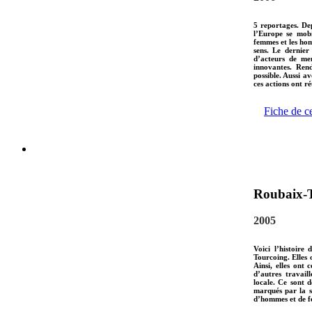
5 reportages. De
l’Europe se mobi
femmes et les ho
sens. Le dernie
d’acteurs de men
innovantes. Ren
possible. Aussi a
ces actions ont r
Fiche de c
Roubaix-T
2005
Voici l’histoire
Tourcoing. Elles 
Ainsi, elles ont
d’autres travail
locale. Ce sont d
marqués par la so
d’hommes et de 