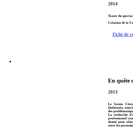
2014
Teaser du specta
Création de la C
Fiche de c
En quête 
2013
Le forum Citoye
(habitants, assoc
des problématique
La recherche d'e
professionnel co
donné pour objec
entre les personne