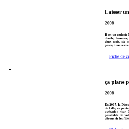
Laisser un
2008
Il est un endroi
d'asile, hommes,
deux mois, six m
poser, 6 mois avan
Fiche de c
ça plane p
2008
En 2007, la Direc
de Lille, en part
opération (sur 
possibilité de vo
découvrir les fili