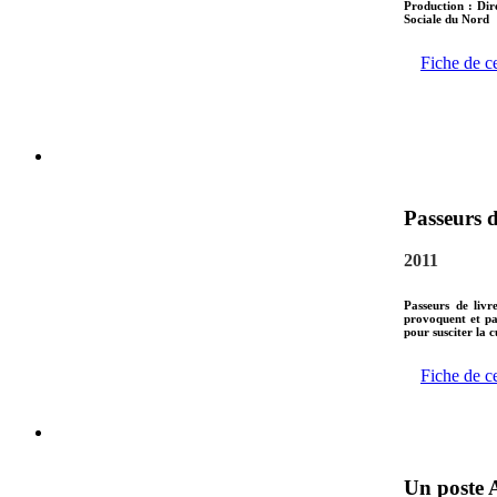
Production : Dir
Sociale du Nord
Fiche de c
Passeurs de
2011
Passeurs de livr
provoquent et par
pour susciter la cu
Fiche de c
Un poste A